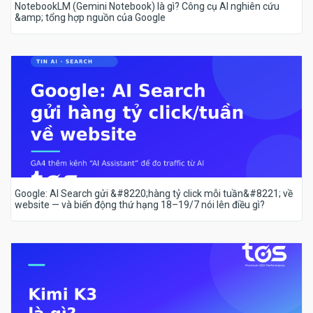
NotebookLM (Gemini Notebook) là gì? Công cụ AI nghiên cứu
&amp; tổng hợp nguồn của Google
Google: AI Search gửi &#8220;hàng tỷ click mỗi tuần&#8221; về
website — và biến động thứ hạng 18–19/7 nói lên điều gì?