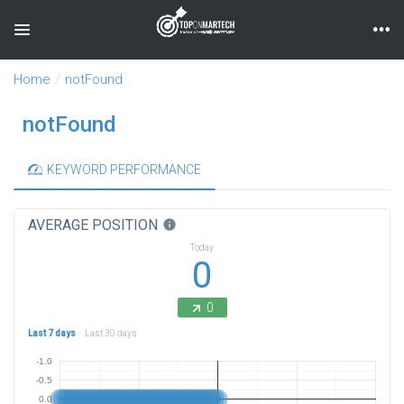
Toggle navigation
Home
notFound
notFound
KEYWORD PERFORMANCE
AVERAGE POSITION
info
Today
0
0
Last 7 days
Last 30 days
-1.0
-0.5
0.0