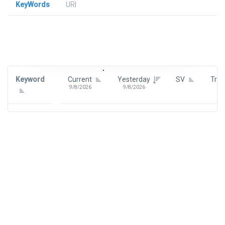
KeyWords
URl
Signin To View Up To 100 Keywords
Signin With:
Google
Keyword
Current
Yesterday
SV
Tre
9/8/2026
9/8/2026