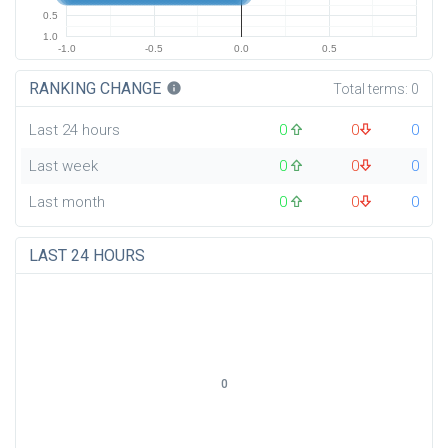
0.5
1.0
-1.0
-0.5
0.0
0.5
RANKING CHANGE
info
Total terms:
0
Last 24 hours
0
0
0
Last week
0
0
0
Last month
0
0
0
LAST 24 HOURS
0