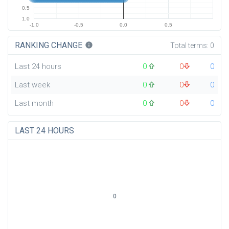
0.5
1.0
-1.0
-0.5
0.0
0.5
RANKING CHANGE
info
Total terms:
0
Last 24 hours
0
0
0
Last week
0
0
0
Last month
0
0
0
LAST 24 HOURS
0