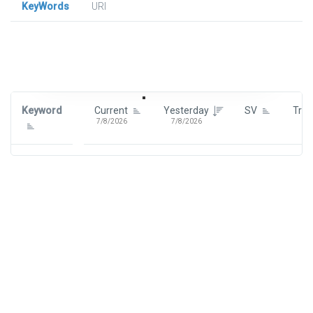
KeyWords
URl
Signin To View Up To 100 Keywords
Signin With:
Google
Keyword
Current
Yesterday
SV
Tre
7/8/2026
7/8/2026