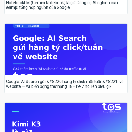
NotebookLM (Gemini Notebook) là gì? Công cụ AI nghiên cứu
&amp; tổng hợp nguồn của Google
Google: AI Search gửi &#8220;hàng tỷ click mỗi tuần&#8221; về
website — và biến động thứ hạng 18–19/7 nói lên điều gì?