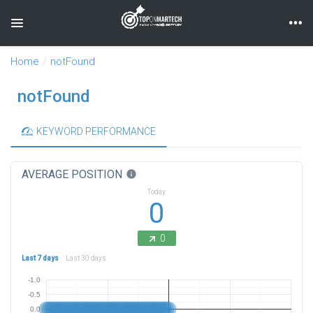
Toggle navigation
Home
notFound
notFound
KEYWORD PERFORMANCE
AVERAGE POSITION
info
Today
0
0
Last 7 days
Last 30 days
-1.0
-0.5
0.0