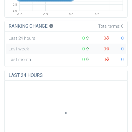
0.5
1.0
-1.0
-0.5
0.0
0.5
RANKING CHANGE
info
Total terms:
0
Last 24 hours
0
0
0
Last week
0
0
0
Last month
0
0
0
LAST 24 HOURS
0