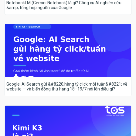
NotebookLM (Gemini Notebook) là gì? Công cụ AI nghiên cứu
&amp; tổng hợp nguồn của Google
Google: AI Search gửi &#8220;hàng tỷ click mỗi tuần&#8221; về
website — và biến động thứ hạng 18–19/7 nói lên điều gì?