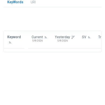
KeyWords
URl
Signin To View Up To 100 Keywords
Signin With:
Google
Keyword
Current
Yesterday
SV
Tre
5/8/2026
5/8/2026