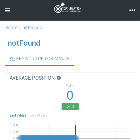
Toggle navigation
Home
notFound
notFound
KEYWORD PERFORMANCE
AVERAGE POSITION
info
Today
0
0
Last 7 days
Last 30 days
-1.0
-0.5
0.0