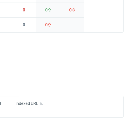
0
0
0
0
0
ds
d
Indexed URL