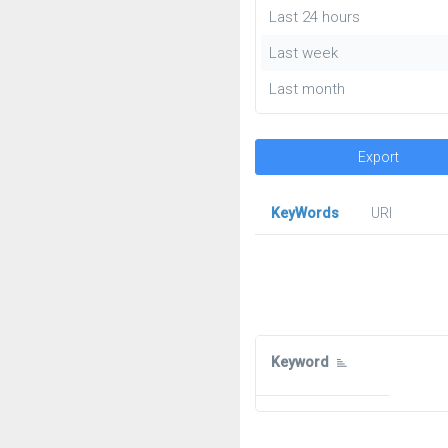
Last 24 hours
Last week
Last month
Export
KeyWords
URl
Keyword