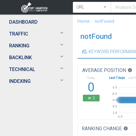
Home
notFound
DASHBOARD
TRAFFIC
notFound
RANKING
KEYWORD PERFORMAN
BACKLINK
TECHNICAL
AVERAGE POSITION
info
Today
Last 7 days
Last 
INDEXING
0
-1.0
-0.5
0
0.0
0.5
1.0
-1.0
RANKING CHANGE
info