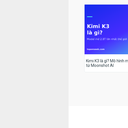
Kimi K3 là gì? Mô hình m
từ Moonshot AI