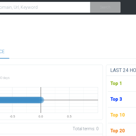
Search
CE
LAST 24 H
30 days
Top 1
Top 3
Top 10
-0.5
0.0
0.5
Total terms:
0
Top 20