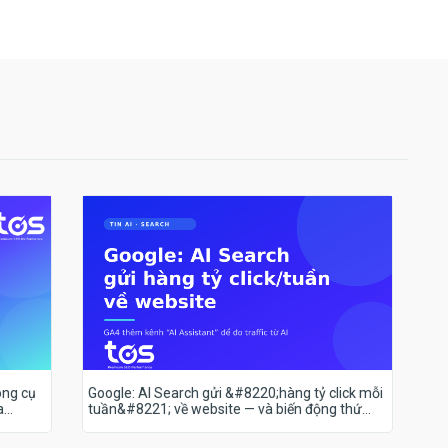
ông cụ
Google: AI Search gửi &#8220;hàng tỷ click mỗi
a
tuần&#8221; về website — và biến động thứ
hạng 18–19/7 nói lên điều gì?