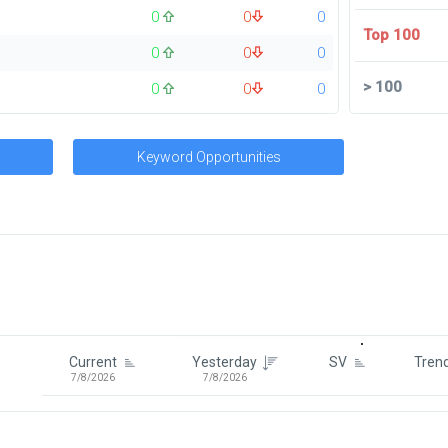
0
0
0
Top 100
0
0
0
>
100
0
0
0
Keyword Opportunities
Signin To View Up To 100 Keywor
Signin With:
Google
Current
Yesterday
SV
Tren
7/8/2026
7/8/2026