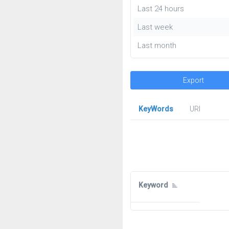
Last 24 hours
Last week
Last month
Export
KeyWords
URl
Keyword