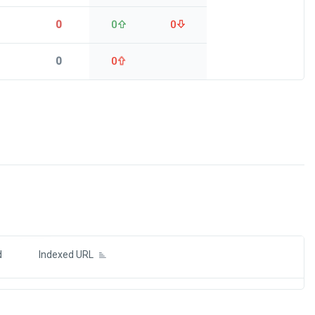
0
0
0
0
0
ds
d
Indexed URL