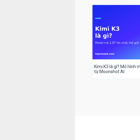
Kimi K3 là gì? Mô hình m
từ Moonshot AI