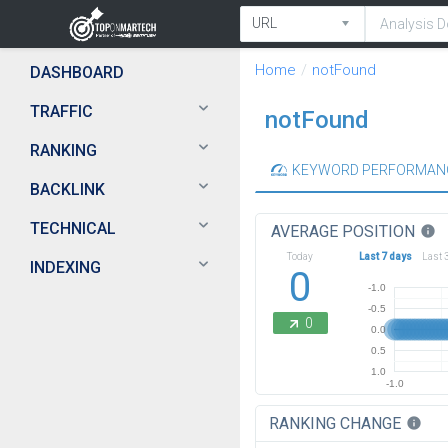
Home
notFound
DASHBOARD
TRAFFIC
notFound
RANKING
KEYWORD PERFORMAN
BACKLINK
TECHNICAL
AVERAGE POSITION
info
Today
Last 7 days
Last 
INDEXING
0
-1.0
-0.5
0
0.0
0.5
1.0
-1.0
RANKING CHANGE
info