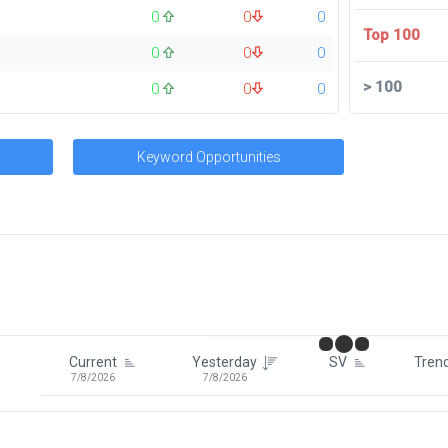
0
0
0
Top 100
0
0
0
>
100
0
0
0
Keyword Opportunities
Signin To View Up To 100 Keywor
Signin With:
Google
Current
Yesterday
SV
Tren
7/8/2026
7/8/2026