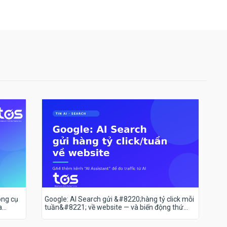
ông cụ
Google: AI Search gửi &#8220;hàng tỷ click mỗi
a
tuần&#8221; về website — và biến động thứ
hạng 18–19/7 nói lên điều gì?