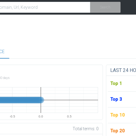
Search
CE
LAST 24 H
30 days
Top 1
Top 3
Top 10
-0.5
0.0
0.5
Total terms:
0
Top 20