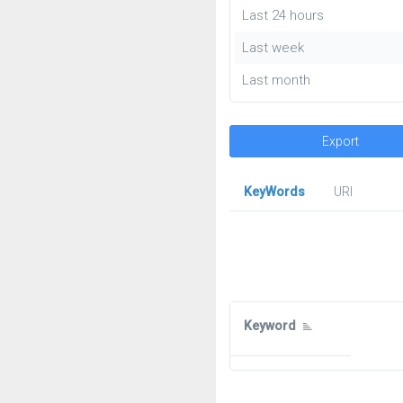
Last 24 hours
Last week
Last month
Export
KeyWords
URl
Keyword