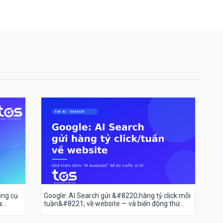
ông cụ
Google: AI Search gửi &#8220;hàng tỷ click mỗi
a
tuần&#8221; về website — và biến động thứ
hạng 18–19/7 nói lên điều gì?