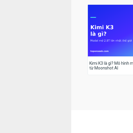
Kimi K3 là gì? Mô hình m
từ Moonshot AI