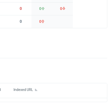
0
0
0
0
0
ds
d
Indexed URL