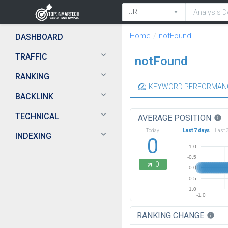
Home
notFound
DASHBOARD
TRAFFIC
notFound
RANKING
KEYWORD PERFORMAN
BACKLINK
TECHNICAL
AVERAGE POSITION
info
Today
Last 7 days
Last 
INDEXING
0
-1.0
-0.5
0
0.0
0.5
1.0
-1.0
RANKING CHANGE
info