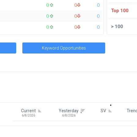
0
0
0
Top 100
0
0
0
>
100
0
0
0
Keyword Opportunities
Signin To View Up To 100 Keywor
Signin With:
Google
Current
Yesterday
SV
Tren
6/8/2026
6/8/2026