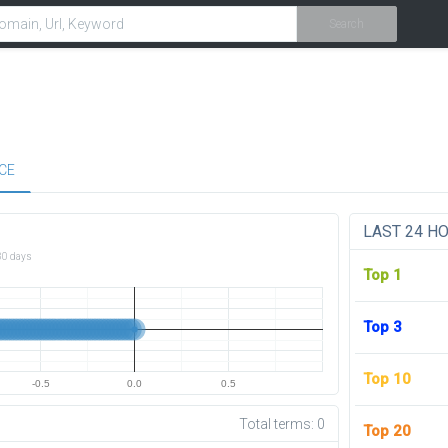
Search
CE
LAST 24 H
30 days
Top 1
Top 3
Top 10
-0.5
0.0
0.5
Total terms:
0
Top 20