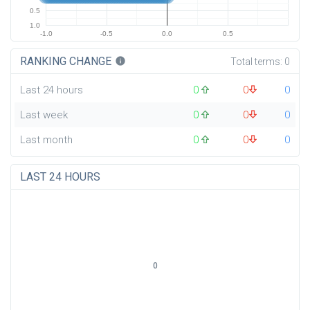
0.5
1.0
-1.0
-0.5
0.0
0.5
RANKING CHANGE
info
Total terms:
0
Last 24 hours
0
0
0
Last week
0
0
0
Last month
0
0
0
LAST 24 HOURS
0