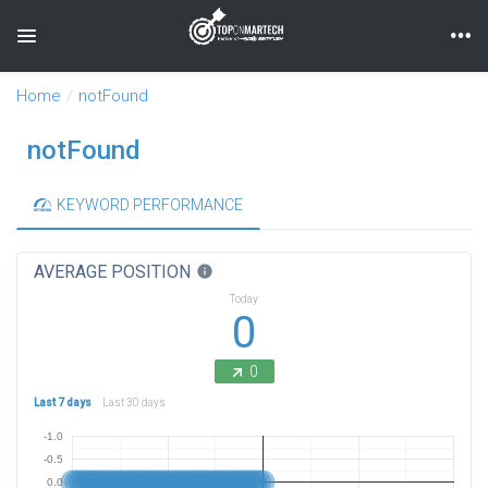
Toggle navigation
Home
notFound
notFound
KEYWORD PERFORMANCE
AVERAGE POSITION
info
Today
0
0
Last 7 days
Last 30 days
-1.0
-0.5
0.0