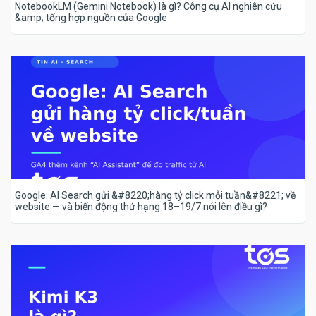
NotebookLM (Gemini Notebook) là gì? Công cụ AI nghiên cứu
&amp; tổng hợp nguồn của Google
Google: AI Search gửi &#8220;hàng tỷ click mỗi tuần&#8221; về
website — và biến động thứ hạng 18–19/7 nói lên điều gì?