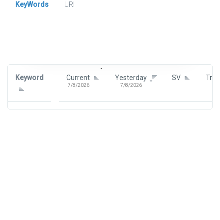
KeyWords
URl
Signin To View Up To 100 Keywords
Signin With:
Google
Keyword
Current
Yesterday
SV
Tre
7/8/2026
7/8/2026