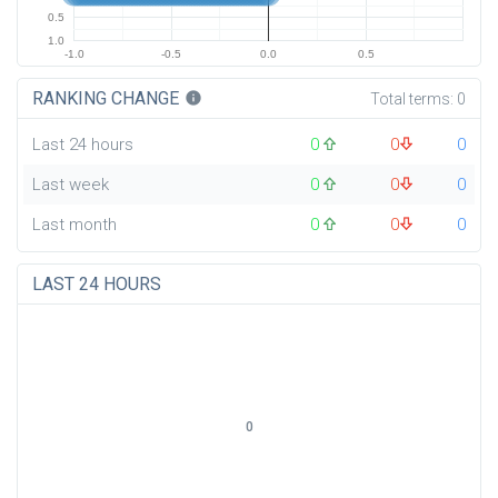
0.5
1.0
-1.0
-0.5
0.0
0.5
RANKING CHANGE
info
Total terms:
0
Last 24 hours
0
0
0
Last week
0
0
0
Last month
0
0
0
LAST 24 HOURS
0