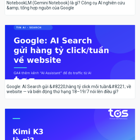
NotebookLM (Gemini Notebook) là gì? Công cụ AI nghiên cứu
&amp; tổng hợp nguồn của Google
Google: AI Search gửi &#8220;hàng tỷ click mỗi tuần&#8221; về
website — và biến động thứ hạng 18–19/7 nói lên điều gì?