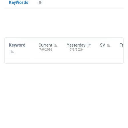
KeyWords
URl
Signin To View Up To 100 Keywords
Signin With:
Google
Keyword
Current
Yesterday
SV
Tre
7/8/2026
7/8/2026