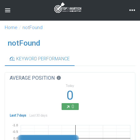
Toggle navigation
Home
notFound
notFound
KEYWORD PERFORMANCE
AVERAGE POSITION
info
Today
0
0
Last 7 days
Last 30 days
-1.0
-0.5
0.0