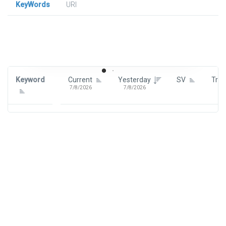
KeyWords
URl
Signin To View Up To 100 Keywords
Signin With:
Google
Keyword
Current
Yesterday
SV
Tre
7/8/2026
7/8/2026