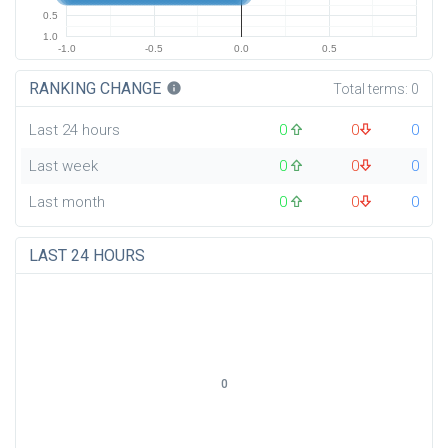
0.5
1.0
-1.0
-0.5
0.0
0.5
RANKING CHANGE
info
Total terms:
0
Last 24 hours
0
0
0
Last week
0
0
0
Last month
0
0
0
LAST 24 HOURS
0