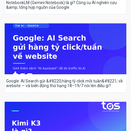
NotebookLM (Gemini Notebook) là gì? Công cụ AI nghiên cứu
&amp; tổng hợp nguồn của Google
Google: AI Search gửi &#8220;hàng tỷ click mỗi tuần&#8221; về
website — và biến động thứ hạng 18–19/7 nói lên điều gì?