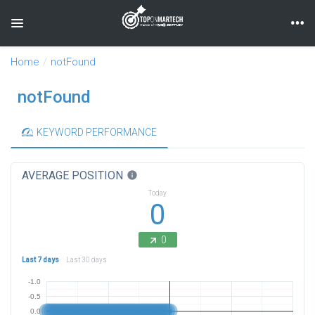
Toggle navigation
Home
notFound
notFound
KEYWORD PERFORMANCE
AVERAGE POSITION
info
Today
0
0
Last 7 days
Last 30 days
-1.0
-0.5
0.0