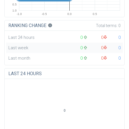
0.5
1.0
-1.0
-0.5
0.0
0.5
RANKING CHANGE
info
Total terms:
0
Last 24 hours
0
0
0
Last week
0
0
0
Last month
0
0
0
LAST 24 HOURS
0