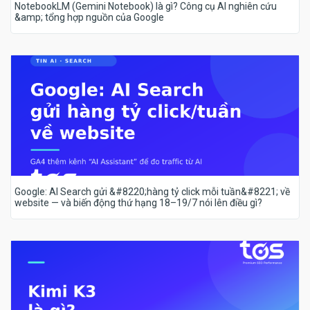
NotebookLM (Gemini Notebook) là gì? Công cụ AI nghiên cứu
&amp; tổng hợp nguồn của Google
Google: AI Search gửi &#8220;hàng tỷ click mỗi tuần&#8221; về
website — và biến động thứ hạng 18–19/7 nói lên điều gì?