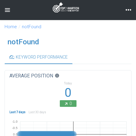
Toggle navigation
Home
notFound
notFound
KEYWORD PERFORMANCE
AVERAGE POSITION
info
Today
0
0
Last 7 days
Last 30 days
-1.0
-0.5
0.0