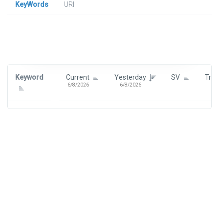
KeyWords
URl
Signin To View Up To 100 Keywords
Signin With:
Google
Keyword
Current
Yesterday
SV
Tre
6/8/2026
6/8/2026