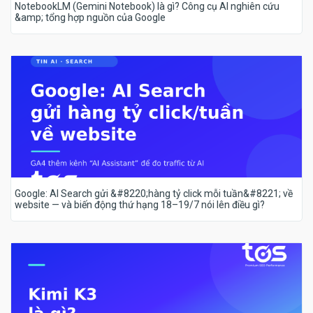
NotebookLM (Gemini Notebook) là gì? Công cụ AI nghiên cứu
&amp; tổng hợp nguồn của Google
Google: AI Search gửi &#8220;hàng tỷ click mỗi tuần&#8221; về
website — và biến động thứ hạng 18–19/7 nói lên điều gì?